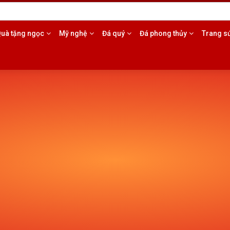
985.17.5553
uà tặng ngọc
Mỹ nghệ
Đá quý
Đá phong thủy
Trang s