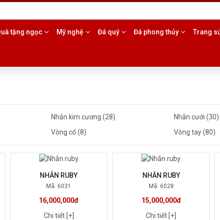
985.17.5553
uà tặng ngọc
Mỹ nghệ
Đá quý
Đá phong thủy
Trang s
Nhẫn kim cương (28)
Nhẫn cưới (30)
Vòng cổ (8)
Vòng tay (80)
NHẪN RUBY
NHẪN RUBY
Mã: 6031
Mã: 6028
16,000,000đ
15,000,000đ
Chi tiết [+]
Chi tiết [+]