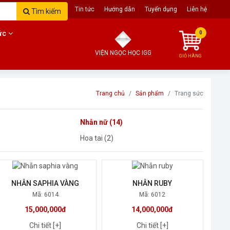
Trang chủ
Giới thiệu
Tin tức
Hướng dẫn
Tuyển dụng
Liên hệ
Tìm kiếm
ức
0
VIỆN NGỌC HỌC IGG
GIỎ HÀNG
Trang chủ
Sản phẩm
Trang sức
Nhẫn nữ (14)
Hoa tai (2)
NHẪN SAPHIA VÀNG
NHẪN RUBY
Mã: 6014
Mã: 6012
15,000,000đ
14,000,000đ
Chi tiết [+]
Chi tiết [+]