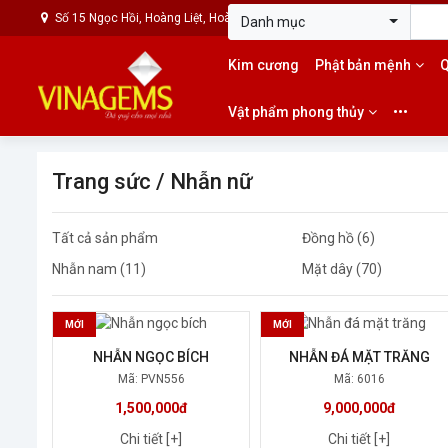
Số 15 Ngọc Hồi, Hoàng Liệt, Hoàng Mai, Hà Nội
0989.72.8888 - 0
Danh mục
Kim cương
Phật bản mệnh
Q
Vật phẩm phong thủy
•••
Trang sức
/ Nhẫn nữ
Tất cả sản phẩm
Đồng hồ (6)
Nhẫn nam (11)
Mặt dây (70)
MỚI
MỚI
NHẪN NGỌC BÍCH
NHẪN ĐÁ MẶT TRĂNG
Mã: PVN556
Mã: 6016
1,500,000đ
9,000,000đ
Chi tiết [+]
Chi tiết [+]