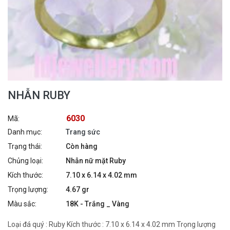
NHẪN RUBY
6030
Mã:
Danh mục:
Trang sức
Trạng thái:
Còn hàng
Chủng loại:
Nhẫn nữ mặt Ruby
Kích thước:
7.10 x 6.14 x 4.02 mm
Trọng lượng:
4.67 gr
Màu sắc:
18K - Trắng _ Vàng
Loại đá quý : Ruby Kích thước : 7.10 x 6.14 x 4.02 mm Trọng lượng