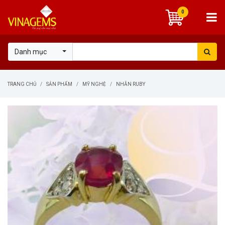
0
Danh mục
TRANG CHỦ
SẢN PHẨM
MỸ NGHỆ
NHẪN RUBY