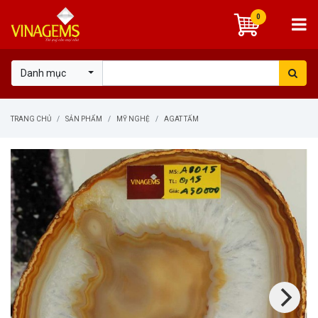
0
Danh mục
TRANG CHỦ
SẢN PHẨM
MỸ NGHỆ
AGAT TẤM