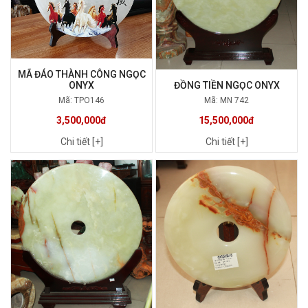
MÃ ĐÁO THÀNH CÔNG NGỌC
ONYX
ĐỒNG TIỀN NGỌC ONYX
Mã: TPO146
Mã: MN 742
3,500,000đ
15,500,000đ
Chi tiết [+]
Chi tiết [+]