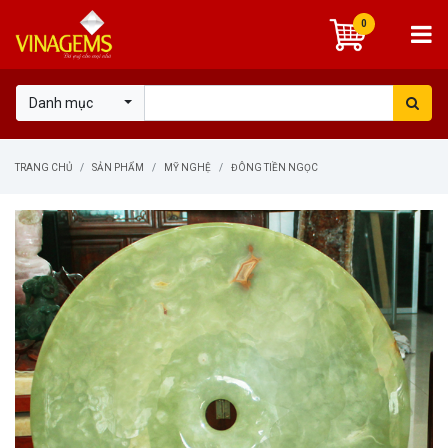
0
Danh mục
TRANG CHỦ
SẢN PHẨM
MỸ NGHỆ
ĐÔNG TIỀN NGỌC