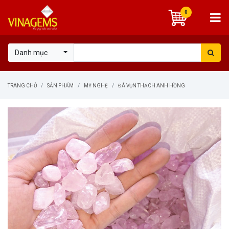
0
Danh mục
TRANG CHỦ
SẢN PHẨM
MỸ NGHỆ
ĐÁ VỤN THẠCH ANH HỒNG