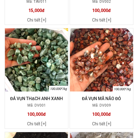
Mã: TAV011
Mã: DV002
15,000đ
100,000đ
Chi tiết [+]
Chi tiết [+]
ĐÁ VỤN THẠCH ANH XANH
ĐÁ VỤN MÃ NÃO ĐỎ
Mã: DV001
Mã: DV009
100,000đ
100,000đ
Chi tiết [+]
Chi tiết [+]