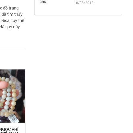
18/08/2018
c đồ trang
 đã tìm thấy
Rica, tuy thế
 đá quý này
NGỌC PHỈ