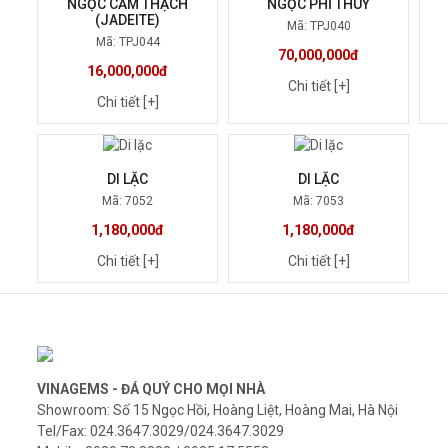
NGỌC CẨM THẠCH
NGỌC PHỈ THÚY
(JADEITE)
Mã: TPJ040
Mã: TPJ044
70,000,000đ
16,000,000đ
Chi tiết [+]
Chi tiết [+]
DI LẶC
DI LẶC
Mã: 7052
Mã: 7053
1,180,000đ
1,180,000đ
Chi tiết [+]
Chi tiết [+]
VINAGEMS - ĐÁ QUÝ CHO MỌI NHÀ
Showroom: Số 15 Ngọc Hồi, Hoàng Liệt, Hoàng Mai, Hà Nội
Tel/Fax: 024.3647.3029/024.3647.3029