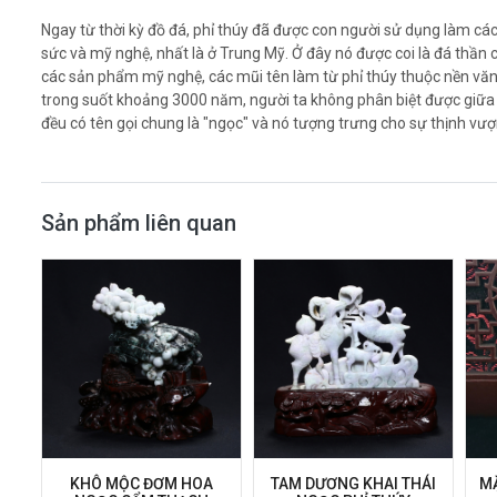
Ngay từ thời kỳ đồ đá, phỉ thúy đã được con người sử dụng làm cá
sức và mỹ nghệ, nhất là ở Trung Mỹ. Ở đây nó được coi là đá thần
các sản phẩm mỹ nghệ, các mũi tên làm từ phỉ thúy thuộc nền văn
trong suốt khoảng 3000 năm, người ta không phân biệt được giữa ph
đều có tên gọi chung là "ngọc" và nó tượng trưng cho sự thịnh vượ
Sản phẩm liên quan
KHÔ MỘC ĐƠM HOA
TAM DƯƠNG KHAI THÁI
MẶ