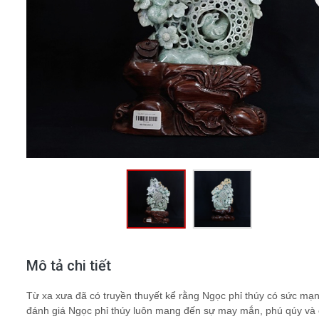
Mô tả chi tiết
Từ xa xưa đã có truyền thuyết kể rằng Ngọc phỉ thúy có sức mạnh 
đánh giá Ngọc phỉ thúy luôn mang đến sự may mắn, phú qúy và 