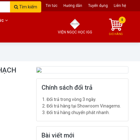
Trang chủ
Giới thiệu
Tin tức
Hướng dẫn
Tuyển dụng
Liên hệ
Tìm kiếm
ức
0
VIỆN NGỌC HỌC IGG
GIỎ HÀNG
THẠCH
Chính sách đổi trả
Đổi trả trong vòng 3 ngày.
Đổi trả hàng tại Showroom Vinagems.
Đổi trả hàng chuyển phát nhanh.
Bài viết mới