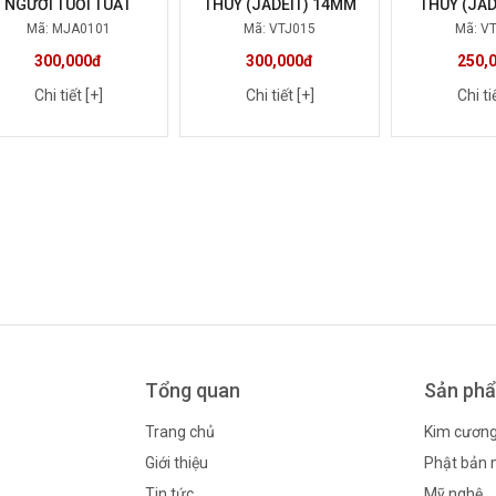
NGƯỜI TUỔI TUẤT
THÚY (JADEIT) 14MM
THÚY (JAD
Mã: MJA0101
Mã: VTJ015
Mã: V
300,000đ
300,000đ
250,
Chi tiết [+]
Chi tiết [+]
Chi ti
Tổng quan
Sản ph
Trang chủ
Kim cươn
Giới thiệu
Phật bản
Tin tức
Mỹ nghệ