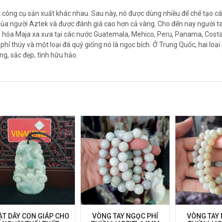
c công cụ sản xuất khác nhau. Sau này, nó được dùng nhiều để chế tạo cá
 của người Aztek và được đánh giá cao hơn cả vàng. Cho đến nay người ta
 hóa Maja xa xưa tại các nước Guatemala, Mehico, Peru, Panama, Costa 
ỉ thúy và một loại đá quý giống nó là ngọc bích. Ở Trung Quốc, hai loại
ng, sắc đẹp, tình hữu hảo.
T DÂY CON GIÁP CHO
VÒNG TAY NGỌC PHỈ
VÒNG TAY 