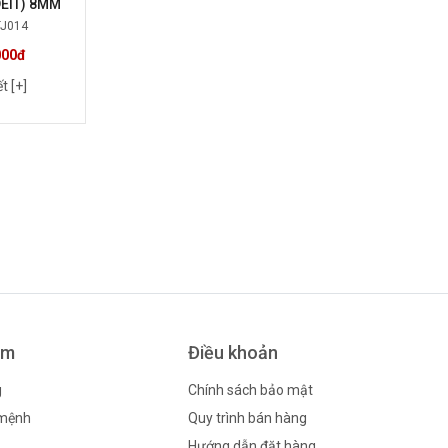
EIT) 8MM
TJ014
000đ
ết [+]
ẩm
Điều khoản
g
Chính sách bảo mật
 mệnh
Quy trình bán hàng
Hướng dẫn đặt hàng