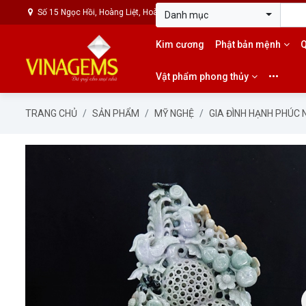
Số 15 Ngọc Hồi, Hoàng Liệt, Hoàng Mai, Hà Nội
0989.72.8888 - 0
Danh mục
Kim cương
Phật bản mệnh
Q
Vật phẩm phong thủy
•••
TRANG CHỦ
SẢN PHẨM
MỸ NGHỆ
GIA ĐÌNH HẠNH PHÚC