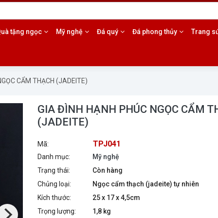
985.17.5553
uà tặng ngọc
Mỹ nghệ
Đá quý
Đá phong thủy
Trang s
 NGỌC CẨM THẠCH (JADEITE)
GIA ĐÌNH HẠNH PHÚC NGỌC CẨM 
(JADEITE)
TPJ041
Mã:
Danh mục:
Mỹ nghệ
Trạng thái:
Còn hàng
Chủng loại:
Ngọc cẩm thạch (jadeite) tự nhiên
Kích thước:
25 x 17 x 4,5cm
Trọng lượng:
1,8 kg