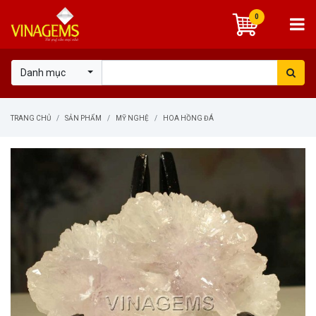
0
Danh mục
TRANG CHỦ
SẢN PHẨM
MỸ NGHỆ
HOA HỒNG ĐÁ