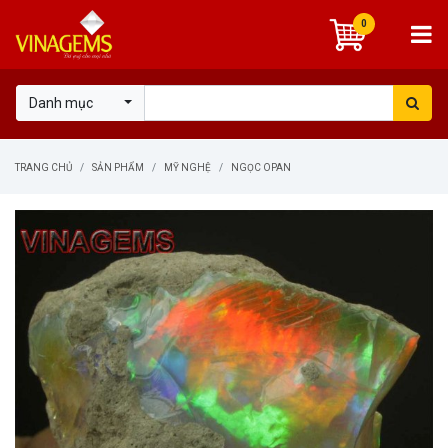
0
Danh mục
TRANG CHỦ
SẢN PHẨM
MỸ NGHỆ
NGỌC OPAN