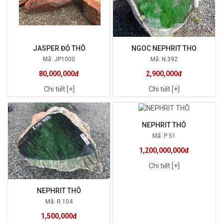
JASPER ĐỎ THÔ
NGOC NEPHRIT THO
Mã: JP1000
Mã: N.392
80,000,000đ
2,900,000đ
Chi tiết [+]
Chi tiết [+]
NEPHRIT THÔ
Mã: P 51
1,200,000,000đ
Chi tiết [+]
NEPHRIT THÔ
Mã: R 104
1,500,000đ