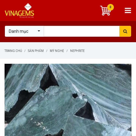
0
Danh mục
TRANG CHỦ
SẢN PHẨM
MỸ NGHỆ
NEPHRITE