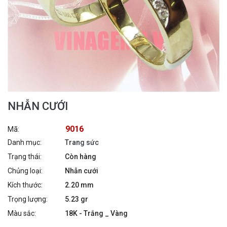
NHẪN CƯỚI
9016
Mã:
Danh mục:
Trang sức
Trạng thái:
Còn hàng
Chủng loại:
Nhẫn cưới
Kích thước:
2.20 mm
Trọng lượng:
5.23 gr
Màu sắc:
18K - Trắng _ Vàng