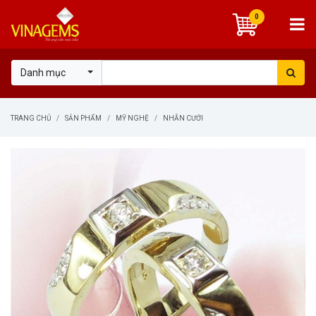
0
Danh mục
TRANG CHỦ
SẢN PHẨM
MỸ NGHỆ
NHẪN CƯỚI