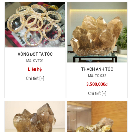
VÒNG ĐỐT TA TÓC
Mã: CVT01
Liên hệ
THẠCH ANH TÓC
Mã: TO.032
Chi tiết [+]
3,500,000đ
Chi tiết [+]