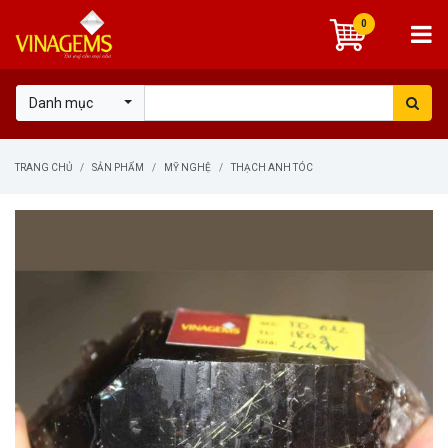
0
Danh mục
TRANG CHỦ
SẢN PHẨM
MỸ NGHỆ
THẠCH ANH TÓC