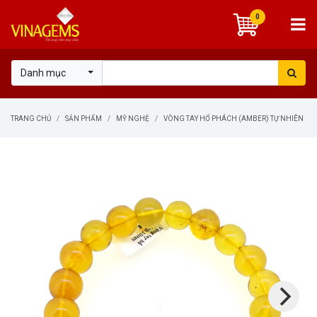
0
Danh mục
TRANG CHỦ
SẢN PHẨM
MỸ NGHỆ
VÒNG TAY HỔ PHÁCH (AMBER) TỰ NHIÊN