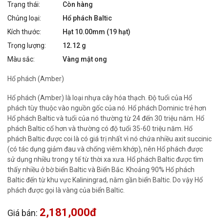
Trạng thái:
Còn hàng
Chủng loại:
Hổ phách Baltic
Kích thước:
Hạt 10.00mm (19 hạt)
Trọng lượng:
12.12 g
Màu sắc:
Vàng mật ong
Hổ phách (Amber)
Hổ phách (Amber) là loại nhựa cây hóa thạch. Độ tuổi của Hổ
phách tùy thuộc vào nguồn gốc của nó. Hổ phách Dominic trẻ hơn
Hổ phách Baltic và tuổi của nó thường từ 24 đến 30 triệu năm. Hổ
phách Baltic cổ hơn và thường có độ tuổi 35-60 triệu năm. Hổ
phách Baltic được coi là có giá trị nhất vì nó chứa nhiều axit succinic
(có tác dụng giảm đau và chống viêm khớp), nên Hổ phách được
sử dụng nhiều trong y tế từ thời xa xưa. Hổ phách Baltic được tìm
thấy nhiều ở bờ biển Baltic và Biển Bắc. Khoảng 90% Hổ phách
Baltic đến từ khu vực Kaliningrad, nằm gần biển Baltic. Do vậy Hổ
phách được gọi là vàng của biển Baltic.
2,181,000đ
Giá bán: