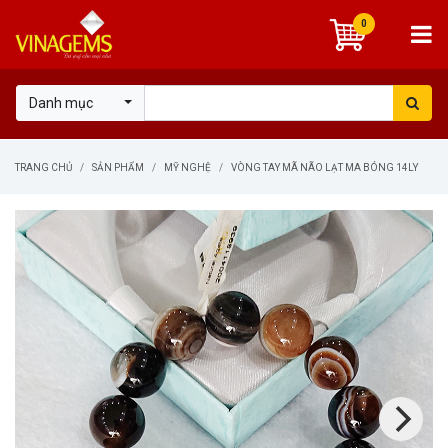
0
Danh mục
TRANG CHỦ
SẢN PHẨM
MỸ NGHỆ
VÒNG TAY MÃ NÃO LẠT MA BÓNG 14LY