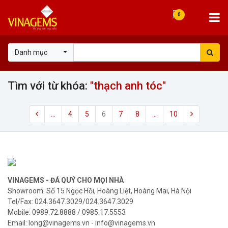
0
Danh mục
Tìm với từ khóa:
"thạch anh tóc"
...
4
5
6
7
8
...
10
VINAGEMS - ĐÁ QUÝ CHO MỌI NHÀ
Showroom: Số 15 Ngọc Hồi, Hoàng Liệt, Hoàng Mai, Hà Nội
Tel/Fax: 024.3647.3029/024.3647.3029
Mobile: 0989.72.8888 / 0985.17.5553
Email: long@vinagems.vn - info@vinagems.vn