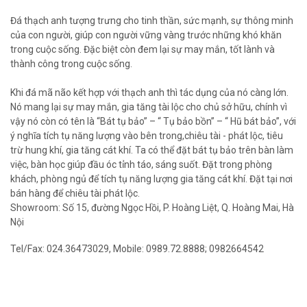
Đá thạch anh tượng trưng cho tinh thần, sức mạnh, sự thông minh
của con người, giúp con người vững vàng trước những khó khăn
trong cuộc sống. Đặc biệt còn đem lại sự may mắn, tốt lành và
thành công trong cuộc sống.
Khi đá mã não kết hợp với thạch anh thì tác dụng của nó càng lớn.
Nó mang lại sự may mắn, gia tăng tài lộc cho chủ sở hữu, chính vì
vậy nó còn có tên là “Bát tụ bảo” – “ Tụ bảo bồn” – “ Hũ bát bảo”, với
ý nghĩa tích tụ năng lượng vào bên trong,chiêu tài - phát lộc, tiêu
trừ hung khí, gia tăng cát khí. Ta có thể đặt bát tụ bảo trên bàn làm
việc, bàn học giúp đầu óc tỉnh táo, sáng suốt. Đặt trong phòng
khách, phòng ngủ để tích tụ năng lượng gia tăng cát khí. Đặt tại nơi
bán hàng để chiêu tài phát lộc.
Showroom: Số 15, đường Ngọc Hồi, P. Hoàng Liệt, Q. Hoàng Mai, Hà
Nội
Tel/Fax: 024.36473029, Mobile: 0989.72.8888; 0982664542