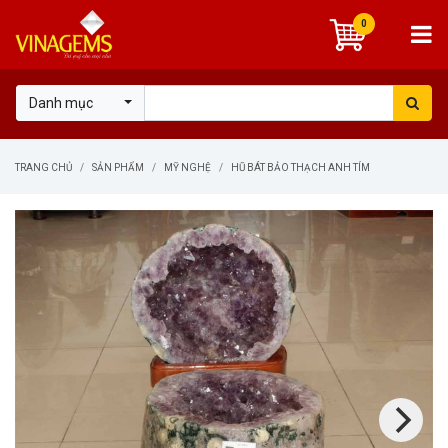
0
Danh mục
TRANG CHỦ
SẢN PHẨM
MỸ NGHỆ
HŨ BÁT BẢO THẠCH ANH TÍM