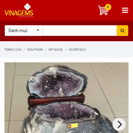
0
Danh mục
TRANG CHỦ
SẢN PHẨM
MỸ NGHỆ
HŨ BÁT BẢO