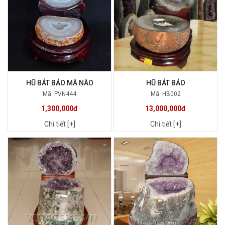
HŨ BÁT BẢO MÃ NÃO
HŨ BÁT BẢO
Mã: PVN444
Mã: HB002
1,300,000đ
13,000,000đ
Chi tiết [+]
Chi tiết [+]