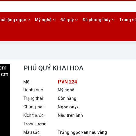
985.17.5553
uà tặng ngọc
Mỹ nghệ
Đá quý
Đá phong thủy
Trang s
PHÚ QUÝ KHAI HOA
PVN 224
Mã:
Danh mục:
Mỹ nghệ
Trạng thái:
Còn hàng
Chủng loại:
Ngọc onyx
Kích thước:
Như trên ảnh
Trọng lượng:
Màu sắc:
Trắng ngọc xen nâu vàng