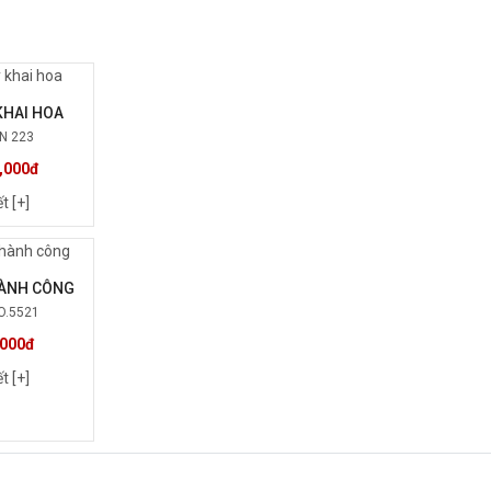
KHAI HOA
N 223
,000đ
ết [+]
ÀNH CÔNG
O.5521
,000đ
ết [+]