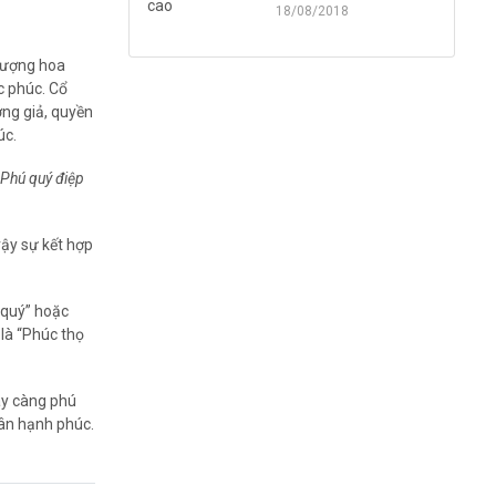
18/08/2018
 tượng hoa
c phúc. Cổ
ơng giả, quyền
úc.
Phú quý điệp
vậy sự kết hợp
 quý” hoặc
là “Phúc thọ
ày càng phú
hân hạnh phúc.