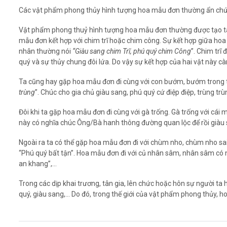
Các vật phẩm phong thủy hình tượng hoa mẫu đơn thường ẩn chứ
Vật phẩm phong thuỷ hình tượng hoa mẫu đơn thường được tạo tác 
mẫu đơn kết hợp với chim trĩ hoặc chim công. Sự kết hợp giữa ho
nhân thường nói
“Giàu sang chim Trĩ, phú quý chim Công
”. Chim trĩ
quý và sự thủy chung đôi lứa. Do vậy sự kết hợp của hai vật này 
Ta cũng hay gặp hoa mẫu đơn đi cùng với con bướm, bướm trong t
trùng
”. Chúc cho gia chủ giàu sang, phú quý cứ điệp điệp, trùng tr
Đôi khi ta gặp hoa mẫu đơn đi cùng với gà trống. Gà trống với cái
này có nghĩa chúc Ông/Bà hanh thông đường quan lộc để rồi giàu s
Ngoài ra ta có thể gặp hoa mẫu đơn đi với chùm nho, chùm nho sa
“Phú quý bất tận”. Hoa mẫu đơn đi với củ nhân sâm, nhân sâm có 
an khang”,…
Trong các dịp khai trương, tân gia, lên chức hoặc hôn sự người 
quý, giàu sang,… Do đó, trong thế giới của vật phẩm phong thủy, 