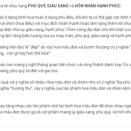
a lời chúc tụng
PHÚ QUÝ, GIÀU SANG
và
HÔN NHÂN HẠNH PHÚC
.
ở dạng bình hoa hoặc ở dạng phù điêu. Đôi khi ta có thể gặp các hình
a và chim (hoa điểu) với mục đích nhấn mạnh hoặc làm tăng thêm lời chú
 đại diện cho sự giàu sang, hạnh phúc. Chim công đại diện cho khí chất vư
càng làm tăng biểu tượng của sự may mắn, phú quý, giàu sang và hạnh ph
iếng Hán đọc là “
điệp
” do vậy hoa mẫu đơn và bướm thường có ý nghĩa “
ùng,…còn gì hay hơn thế nữa?
 mào cao mang ý nghĩ thăng quan tiến chức, và công thành danh toại. Do 
ang, phú quý sẽ đến với gia chủ.
i quả với ý nghĩa số nhiều. Hoa mẫu đơn và chùm nho có ý nghĩa “Đa phú
nghĩa “trường thọ”, vậy ý nghĩa của tác phẩm hoa mẫu đơn và nhân sâm 
ta hay tặng nhau các tác phẩm chế tác bình hoa mẫu đơn để chúc nhau ng
hoa mẫu đơn được gọi là vật phẩm mang lại giàu sang, phú quý, và hôn n