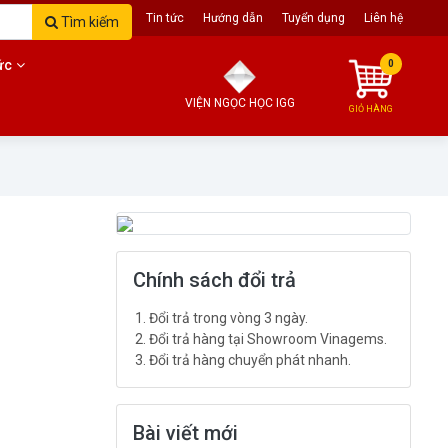
Trang chủ
Giới thiệu
Tin tức
Hướng dẫn
Tuyển dụng
Liên hệ
Tìm kiếm
ức
0
VIỆN NGỌC HỌC IGG
GIỎ HÀNG
Chính sách đổi trả
Đổi trả trong vòng 3 ngày.
Đổi trả hàng tại Showroom Vinagems.
Đổi trả hàng chuyển phát nhanh.
Bài viết mới