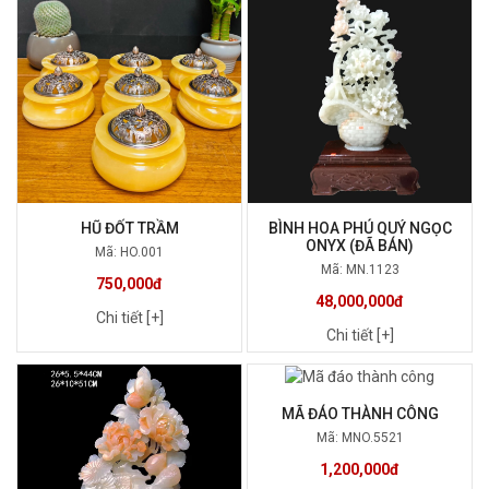
HŨ ĐỐT TRẦM
BÌNH HOA PHÚ QUÝ NGỌC
ONYX (ĐÃ BÁN)
Mã: HO.001
Mã: MN.1123
750,000đ
48,000,000đ
Chi tiết [+]
Chi tiết [+]
MÃ ĐÁO THÀNH CÔNG
Mã: MNO.5521
1,200,000đ