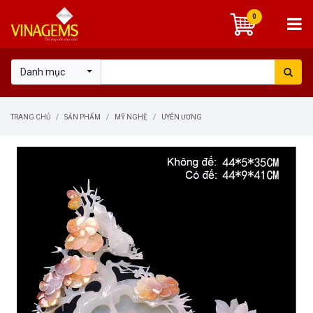
0
Danh mục
TRANG CHỦ
SẢN PHẨM
MỸ NGHỆ
UYÊN ƯƠNG