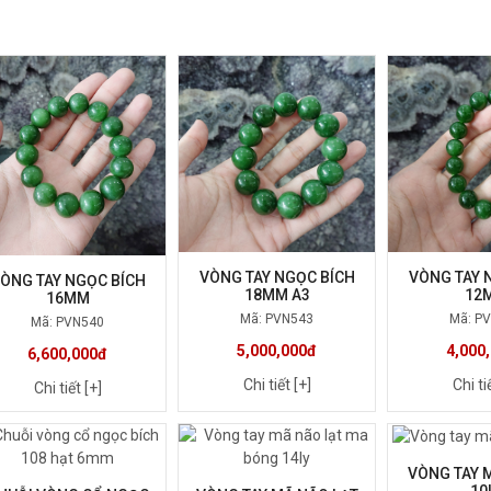
VÒNG TAY NGỌC BÍCH
VÒNG TAY 
ÒNG TAY NGỌC BÍCH
18MM A3
12
16MM
Mã: PVN543
Mã: P
Mã: PVN540
5,000,000đ
4,000
6,600,000đ
Chi tiết [+]
Chi ti
Chi tiết [+]
VÒNG TAY 