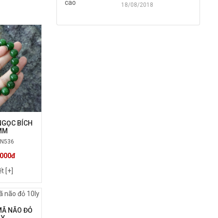
18/08/2018
NGỌC BÍCH
MM
VN536
,000đ
ết [+]
MÃ NÃO ĐỎ