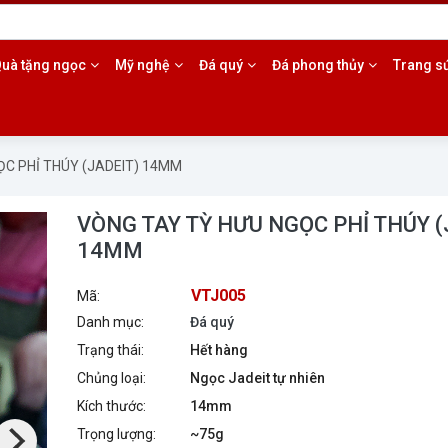
985.17.5553
uà tặng ngọc
Mỹ nghệ
Đá quý
Đá phong thủy
Trang s
ỌC PHỈ THÚY (JADEIT) 14MM
VÒNG TAY TỲ HƯU NGỌC PHỈ THÚY (
14MM
VTJ005
Mã:
Danh mục:
Đá quý
Trạng thái:
Hết hàng
Chủng loại:
Ngọc Jadeit tự nhiên
Kích thước:
14mm
Trọng lượng:
~75g