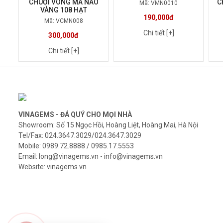
CHUỖI VÒNG MÃ NÃO
C
Mã: VMN0010
VÀNG 108 HẠT
190,000đ
Mã: VCMN008
Chi tiết [+]
300,000đ
Chi tiết [+]
VINAGEMS - ĐÁ QUÝ CHO MỌI NHÀ
Showroom: Số 15 Ngọc Hồi, Hoàng Liệt, Hoàng Mai, Hà Nội
Tel/Fax: 024.3647.3029/024.3647.3029
Mobile: 0989.72.8888 / 0985.17.5553
Email: long@vinagems.vn - info@vinagems.vn
Website: vinagems.vn