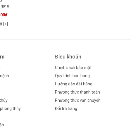
LY
MN010
000đ
ết [+]
ẩm
Điều khoản
g
Chính sách bảo mật
 mệnh
Quy trình bán hàng
Hướng dẫn đặt hàng
Phương thức thanh toán
thủy
Phương thức vận chuyển
phong thủy
Đổi trả hàng
tập