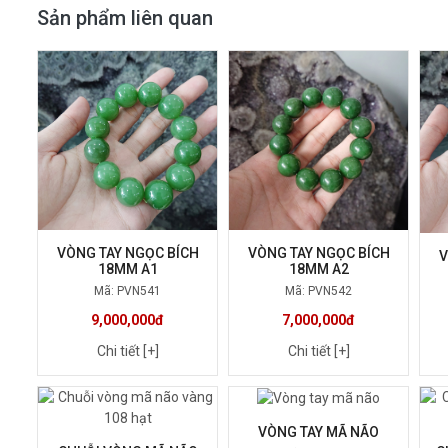
Sản phẩm liên quan
VÒNG TAY NGỌC BÍCH
VÒNG TAY NGỌC BÍCH
V
18MM A1
18MM A2
Mã: PVN541
Mã: PVN542
9,000,000đ
7,000,000đ
Chi tiết [+]
Chi tiết [+]
VÒNG TAY MÃ NÃO