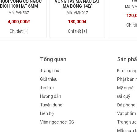
10
HUỖI VÒNG CỔ NGỌC
VÒNG TAY MÃ NÃO LẠT
BÍCH 108 HẠT 6MM
MA BÓNG 14LY
Mã: V
Mã: PVN537
Mã: VMN017
120,
4,000,000đ
180,000đ
Chi ti
Chi tiết [+]
Chi tiết [+]
Tổng quan
Sản ph
Trang chủ
Kim cươn
Giới thiệu
Phật bản
Tin tức
Mỹ nghệ
Hướng dẫn
Đá quý
Tuyển dụng
Đá phong 
Liên hệ
Vật phẩm 
Viện ngọc học IGG
Trang sức
Mẫu sưu 