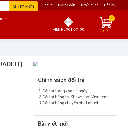
Trang chủ
Giới thiệu
Tin tức
Hướng dẫn
Tuyển dụng
Liên hệ
Tìm kiếm
ức
0
VIỆN NGỌC HỌC IGG
GIỎ HÀNG
JADEIT)
Chính sách đổi trả
Đổi trả trong vòng 3 ngày.
Đổi trả hàng tại Showroom Vinagems.
Đổi trả hàng chuyển phát nhanh.
Bài viết mới