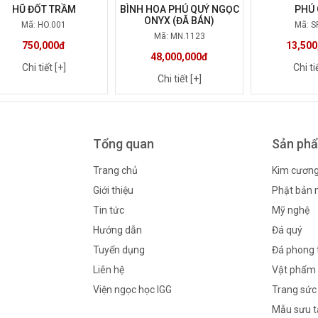
HŨ ĐỐT TRẦM
BÌNH HOA PHÚ QUÝ NGỌC
PHÚ 
ONYX (ĐÃ BÁN)
Mã: HO.001
Mã: S
Mã: MN.1123
750,000đ
13,500
48,000,000đ
Chi tiết [+]
Chi ti
Chi tiết [+]
Tổng quan
Sản ph
Trang chủ
Kim cươn
Giới thiệu
Phật bản
Tin tức
Mỹ nghệ
Hướng dẫn
Đá quý
Tuyển dụng
Đá phong 
Liên hệ
Vật phẩm 
Viện ngọc học IGG
Trang sức
Mẫu sưu 