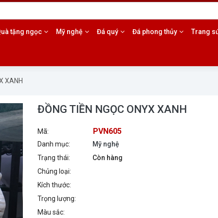
985.17.5553
uà tặng ngọc
Mỹ nghệ
Đá quý
Đá phong thủy
Trang s
X XANH
ĐỒNG TIỀN NGỌC ONYX XANH
PVN605
Mã:
Danh mục:
Mỹ nghệ
Trạng thái:
Còn hàng
Chủng loại:
Kích thước:
Trọng lượng:
Màu sắc: