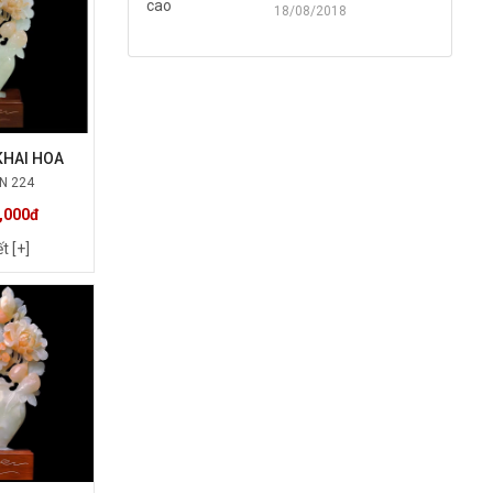
18/08/2018
KHAI HOA
N 224
,000đ
ết [+]