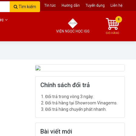
Trang chủ
Giới thiệu
Tin tức
Hướng dẫn
Tuyển dụng
Liên hệ
Tìm kiếm
ức
0
VIỆN NGỌC HỌC IGG
GIỎ HÀNG
Chính sách đổi trả
Đổi trả trong vòng 3 ngày.
Đổi trả hàng tại Showroom Vinagems.
Đổi trả hàng chuyển phát nhanh.
Bài viết mới