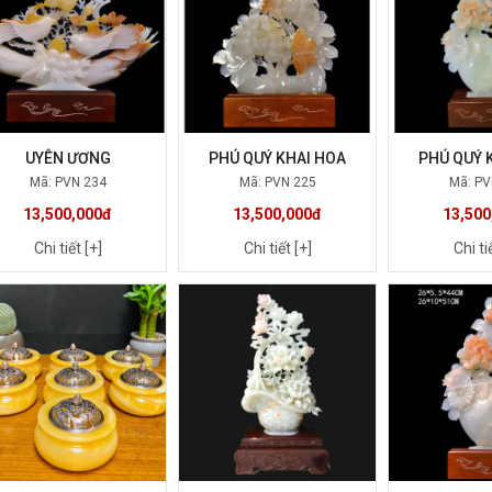
UYÊN ƯƠNG
PHÚ QUÝ KHAI HOA
PHÚ QUÝ 
Mã: PVN 234
Mã: PVN 225
Mã: PV
13,500,000đ
13,500,000đ
13,500
Chi tiết [+]
Chi tiết [+]
Chi ti