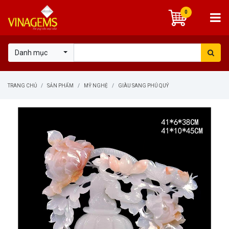
0
Danh mục
TRANG CHỦ
SẢN PHẨM
MỸ NGHỆ
GIÀU SANG PHÚ QUÝ