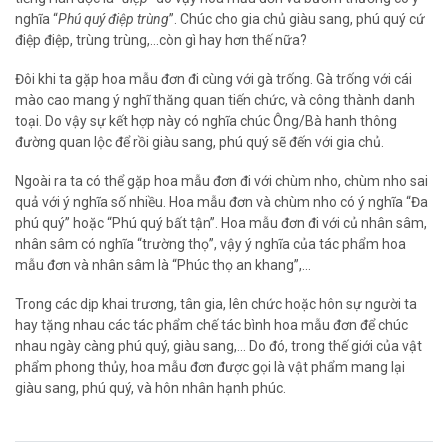
nghĩa “
Phú quý điệp trùng
”. Chúc cho gia chủ giàu sang, phú quý cứ
điệp điệp, trùng trùng,…còn gì hay hơn thế nữa?
Đôi khi ta gặp hoa mẫu đơn đi cùng với gà trống. Gà trống với cái
mào cao mang ý nghĩ thăng quan tiến chức, và công thành danh
toại. Do vậy sự kết hợp này có nghĩa chúc Ông/Bà hanh thông
đường quan lộc để rồi giàu sang, phú quý sẽ đến với gia chủ.
Ngoài ra ta có thể gặp hoa mẫu đơn đi với chùm nho, chùm nho sai
quả với ý nghĩa số nhiều. Hoa mẫu đơn và chùm nho có ý nghĩa “Đa
phú quý” hoặc “Phú quý bất tận”. Hoa mẫu đơn đi với củ nhân sâm,
nhân sâm có nghĩa “trường thọ”, vậy ý nghĩa của tác phẩm hoa
mẫu đơn và nhân sâm là “Phúc thọ an khang”,…
Trong các dịp khai trương, tân gia, lên chức hoặc hôn sự người ta
hay tặng nhau các tác phẩm chế tác bình hoa mẫu đơn để chúc
nhau ngày càng phú quý, giàu sang,… Do đó, trong thế giới của vật
phẩm phong thủy, hoa mẫu đơn được gọi là vật phẩm mang lại
giàu sang, phú quý, và hôn nhân hạnh phúc.