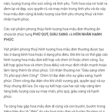
nàn, tượng trưng cho sức sống và tình yêu. Tinh hoa của nó toát ra
đem lại vẻ đẹp, sức quyến rũ và may mắn trong tình yêu và do vậy
hoa mẫu đơn cũng là biểu tượng của tình yêu chung thuỷ và hôn
nhân hạnh phúc.
Các vật phẩm phong thủy hình tượng hoa mẫu đơn thường ẩn
chứa lời chúc tụng
PHÚ QUÝ, GIÀU SANG
và
HÔN NHÂN HẠNH
PHÚC
.
Vật phẩm phong thuỷ hình tượng hoa mẫu đơn thường được tạo
tác ở dạng bình hoa hoặc ở dạng phù điêu. Đôi khi ta có thể gặp các
hình tượng hoa mẫu đơn kết hợp với chim trĩ hoặc chim công. Sự
kết hợp giữa hoa và chim (hoa điểu) với mục đích nhấn mạnh hoặc
làm tăng thêm lời chúc phúc. Cổ nhân thường nói
“Giàu sang chim
Trĩ, phú quý chim Công
”. Chim trĩ đại diện cho sự giàu sang, hạnh
phúc. Chim công đại diện cho khí chất vương giả, quyền quý và sự
thủy chung đôi lứa. Do vậy sự kết hợp của hai vật này càng làm
tăng biểu tượng của sự may mắn, phú quý, giàu sang và hạnh
phúc.
Ta cũng hay gặp hoa mẫu đơn đi cùng với con bướm, bướm trong
tiếng Hán đọc là “
điệp
” do vậy hoa mẫu đơn và bướm thường có ý