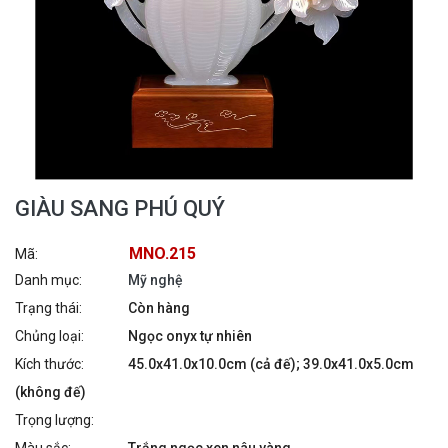
GIÀU SANG PHÚ QUÝ
MNO.215
Mã:
Danh mục:
Mỹ nghệ
Trạng thái:
Còn hàng
Chủng loại:
Ngọc onyx tự nhiên
Kích thước:
45.0x41.0x10.0cm (cả đế); 39.0x41.0x5.0cm
(không đế)
Trọng lượng: